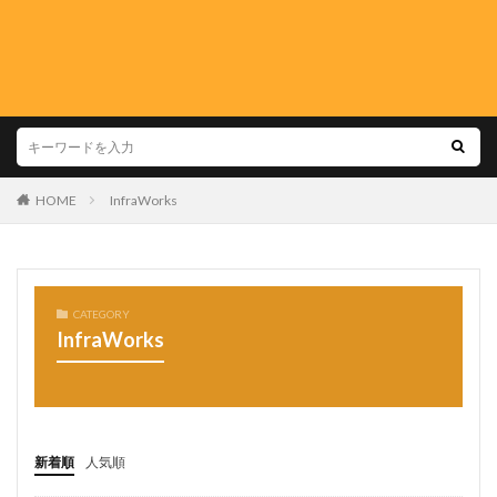
HOME
InfraWorks
CATEGORY
InfraWorks
新着順
人気順