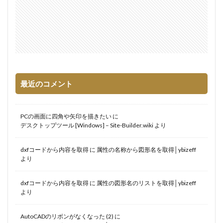
最近のコメント
PCの画面に四角や矢印を描きたい
に
デスクトップツール [Windows] – Site-Builder.wiki
より
dxfコードから内容を取得
に
属性の名称から図形名を取得│ybizeff
より
dxfコードから内容を取得
に
属性の図形名のリストを取得│ybizeff
より
AutoCADのリボンがなくなった (2)
に