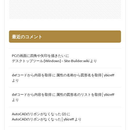
最近のコメント
PCの画面に四角や矢印を描きたい
に
デスクトップツール [Windows] – Site-Builder.wiki
より
dxfコードから内容を取得
に
属性の名称から図形名を取得│ybizeff
より
dxfコードから内容を取得
に
属性の図形名のリストを取得│ybizeff
より
AutoCADのリボンがなくなった (2)
に
AutoCADのリボンがなくなった│ybizeff
より